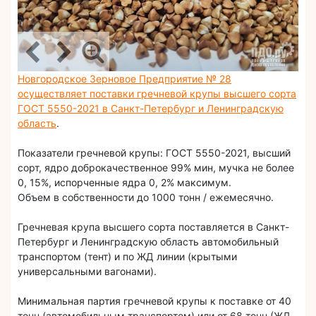
Новгородское Зерновое Предприятие № 28
осуществляет поставки гречневой крупы высшего сорта
ГОСТ 5550-2021 в Санкт-Петербург и Ленинградскую
область
.
Показатели гречневой крупы: ГОСТ 5550-2021, высший
сорт, ядро доброкачественное 99% мин, мучка не более
0, 15%, испорченные ядра 0, 2% максимум.
Объем в собственности до 1000 тонн / ежемесячно.
Гречневая крупа высшего сорта поставляется в Санкт-
Петербург и Ленинградскую область автомобильный
транспортом (тент) и по ЖД линии (крытыми
универсальными вагонами).
Минимальная партия гречневой крупы к поставке от 40
тонн (автомобильным транспортом) или от 68 тонн (ЖД