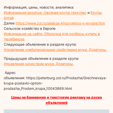
Информация, цены, новости, аналитика:
Информация вкратце: Овсяная крупа геркулес
и
Крупы
Алтай
Далее
https://www.zol.ru/selskoe-khozyajstvo-v-evrope.htm
Сельское хозяйство в Европе
Информация на сайте: Оболочка для колбасы купить в
Челябинске
Следующее объявление в разделе крупа:
Управление хлебопекарными свойствами муки. Дозаторы.
Предыдущее объявление в разделе крупа:
Управление качеством муки. Дозаторы.
Адрес
объявления: https://peterburg.zol.ru/Prodazha/Grechnevaya-
krupa-postavki-optom-
prodazha_Prodam_krupa_10043869.html
Цены на баннерную и текстовую рекламу на доске
объявлений