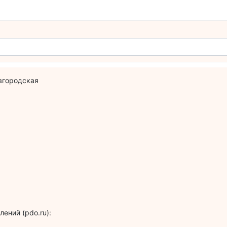
овгородская
ений (pdo.ru):