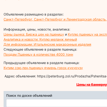
Объявление размещено в разделах:
Санкт-Петербург, Санкт-Петербург и Ленинградская область
Информация, цены, новости, аналитика:
Цены рынка: Биржа цен на пшеницу
и
Куплю пшеницу на эксп
Аналитика и новости: Куплю меланж яичный
Для информации: Итальянские макаронные изделия
Следующее объявление в разделе пшеница:
Продам Пшеницу в количестве 4000 тонн
Предыдущее объявление в разделе пшеница:
Купим сою,лен,пшеницу,ячмень,горох,кукурузу
Адрес объявления: https://peterburg.zol.ru/Prodazha/Pshenitsa
Цены на баннерну
Поиск по доске объявлений