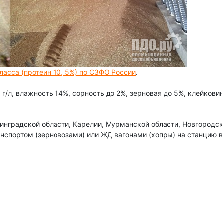
асса (протеин 10, 5%) по СЗФО России
.
г/л, влажность 14%, сорность до 2%, зерновая до 5%, клейкови
нградской области, Карелии, Мурманской области, Новгородск
ранспортом (зерновозами) или ЖД вагонами (хопры) на станцию