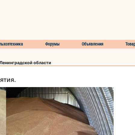
льхозтехника
Форумы
Объявления
Това
 Ленинградской области
ятия.