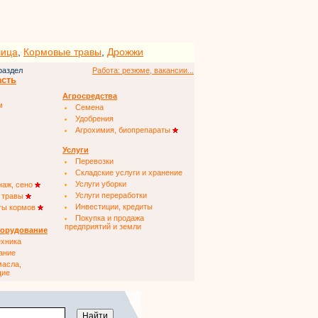
чица
,
Кормовые травы
,
Дрожжи
раздел
Работа: резюме, вакансии...
асть
Агросредства
м
Семена
Удобрения
Агрохимия, биопрепараты
Услуги
Перевозки
Складские услуги и хранение
Услуги уборки
наж, сено
Услуги переработки
 травы
Инвестиции, кредиты
ты кормов
Покупка и продажа
предприятий и земли
борудование
ехника
ание
масла,
щие