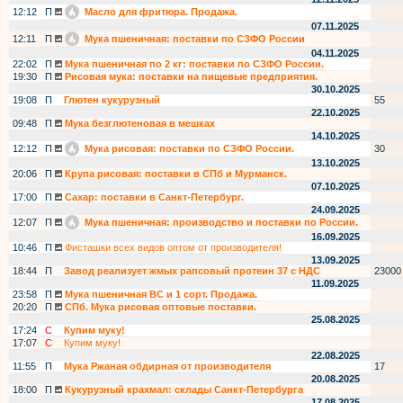
12:12
П
Масло для фритюра. Продажа.
07.11.2025
12:11
П
Мука пшеничная: поставки по СЗФО России
04.11.2025
22:02
П
Мука пшеничная по 2 кг: поставки по СЗФО России.
19:30
П
Рисовая мука: поставки на пищевые предприятия.
30.10.2025
19:08
П
Глютен кукурузный
55
22.10.2025
09:48
П
Мука безглютеновая в мешках
14.10.2025
12:12
П
Мука рисовая: поставки по СЗФО России.
30
13.10.2025
20:06
П
Крупа рисовая: поставки в СПб и Мурманск.
07.10.2025
17:00
П
Сахар: поставки в Санкт-Петербург.
24.09.2025
12:07
П
Мука пшеничная: производство и поставки по России.
16.09.2025
10:46
П
Фисташки всех видов оптом от производителя!
13.09.2025
18:44
П
Завод реализует жмых рапсовый протеин 37 с НДС
23000
11.09.2025
23:58
П
Мука пшеничная ВС и 1 сорт. Продажа.
20:20
П
СПб. Мука рисовая оптовые поставки.
25.08.2025
17:24
С
Купим муку!
17:07
С
Купим муку!
22.08.2025
11:55
П
Мука Ржаная обдирная от производителя
17
20.08.2025
18:00
П
Кукурузный крахмал: склады Санкт-Петербурга
17.08.2025