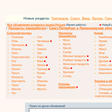
Новые разделы:
Тритикале
,
Сорго
,
Вика
,
Люпин
,
Гор
Все объявления аграрного рынка России
(Кроме работы)
Новый 
Продукты переработки
Санкт-Петербург и Ленинградская обл
/
/
Сельхозкультуры
Продукты
Корма
переработки
Пшеница
Соя
Комбикор
Мука
Рожь
Чечевица
Фураж
Крупа
Тритикале
Рапс
Шрот
Масло
Ячмень
Свекла
Жмых
Сахар
Овес
Лен
Жом
Мясные продукты
Подсолнечник
Сорго
Отруби
Рыбные продукты
Рис
Вика
Дрожжи
Молочные продукты
Гречиха
Люпин
Силос, се
Яйца
Пшено
Горчица
Кормовые
Крахмал
Просо
Рыжик
Компонен
Солод
Кукуруза
Лук
Картофель
Морковь
Техника и о
Отходы,
Горох
Овощи
Сельхозт
некондиция
Фасоль
Фрукты
Оборудов
Нут
Топливо, 
комплектую
Поиск по доске объявлений