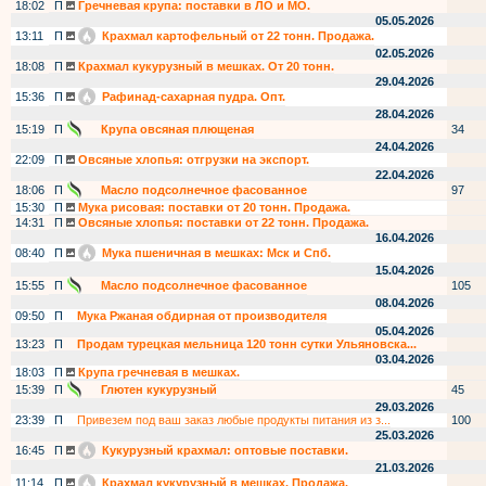
18:02
П
Гречневая крупа: поставки в ЛО и МО.
05.05.2026
13:11
П
Крахмал картофельный от 22 тонн. Продажа.
02.05.2026
18:08
П
Крахмал кукурузный в мешках. От 20 тонн.
29.04.2026
15:36
П
Рафинад-сахарная пудра. Опт.
28.04.2026
15:19
П
Крупа овсяная плющеная
34
24.04.2026
22:09
П
Овсяные хлопья: отгрузки на экспорт.
22.04.2026
18:06
П
Масло подсолнечное фасованное
97
15:30
П
Мука рисовая: поставки от 20 тонн. Продажа.
14:31
П
Овсяные хлопья: поставки от 22 тонн. Продажа.
16.04.2026
08:40
П
Мука пшеничная в мешках: Мск и Спб.
15.04.2026
15:55
П
Масло подсолнечное фасованное
105
08.04.2026
09:50
П
Мука Ржаная обдирная от производителя
05.04.2026
13:23
П
Продам турецкая мельница 120 тонн сутки Ульяновска...
03.04.2026
18:03
П
Крупа гречневая в мешках.
15:39
П
Глютен кукурузный
45
29.03.2026
23:39
П
Привезем под ваш заказ любые продукты питания из з...
100
25.03.2026
16:45
П
Кукурузный крахмал: оптовые поставки.
21.03.2026
11:14
П
Крахмал кукурузный в мешках. Продажа.