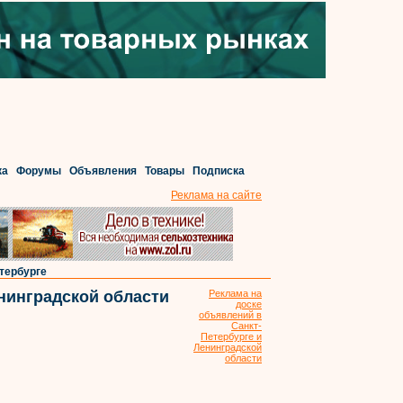
ка
Форумы
Объявления
Товары
Подписка
Реклама на сайте
тербурге
нинградской области
Реклама на
доске
объявлений в
Санкт-
Петербурге и
Ленинградской
области