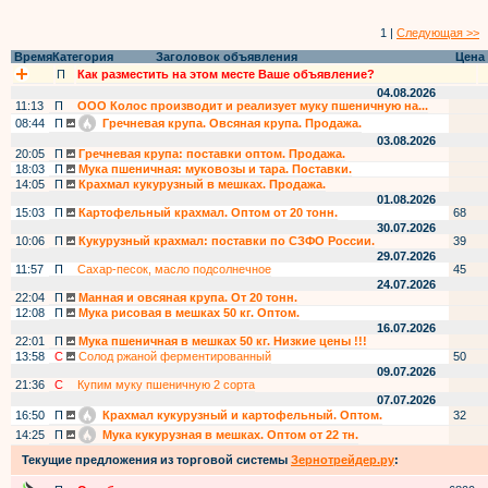
1 |
Следующая >>
Время
Категория
Заголовок объявления
Цена
П
Как разместить на этом месте Ваше объявление?
04.08.2026
11:13
П
ООО Колос производит и реализует муку пшеничную на...
08:44
П
Гречневая крупа. Овсяная крупа. Продажа.
03.08.2026
20:05
П
Гречневая крупа: поставки оптом. Продажа.
18:03
П
Мука пшеничная: муковозы и тара. Поставки.
14:05
П
Крахмал кукурузный в мешках. Продажа.
01.08.2026
15:03
П
Картофельный крахмал. Оптом от 20 тонн.
68
30.07.2026
10:06
П
Кукурузный крахмал: поставки по СЗФО России.
39
29.07.2026
11:57
П
Сахар-песок, масло подсолнечное
45
24.07.2026
22:04
П
Манная и овсяная крупа. От 20 тонн.
12:08
П
Мука рисовая в мешках 50 кг. Оптом.
16.07.2026
22:01
П
Мука пшеничная в мешках 50 кг. Низкие цены !!!
13:58
С
Солод ржаной ферментированный
50
09.07.2026
21:36
С
Купим муку пшеничную 2 сорта
07.07.2026
16:50
П
Крахмал кукурузный и картофельный. Оптом.
32
14:25
П
Мука кукурузная в мешках. Оптом от 22 тн.
Текущие предложения из торговой системы
Зернотрейдер.ру
: