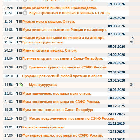
19.03.2026
22:28
П
Мука рисовая и пшеничная. Производство.
11:51
П
Крупа гречневая и овсяная в мешках. От 20 тн.
13.03.2026
11:05
П
Ржаная мука в мешках. Оптом.
09.03.2026
18:08
П
Мука рисовая: поставки по России и на экспорт.
07.03.2026
22:09
П
Ржаная мука: поставки по России и на экспорт.
18
11:02
П
Гречневая крупа оптом
31
05.03.2026
20:18
П
Манная крупа в мешках. Оптом.
14.02.2026
15:06
П
Гречневая крупа: поставки в Санкт-Петербург.
29.01.2026
13:38
П
Гречневая крупа: поставки по СЗФО России.
22.01.2026
20:10
П
Продам шрот соевый любой протеин и обьем
13.01.2026
14:56
П
Мука кукурузная
34
10.01.2026
22:01
П
Мука пшеничная: поставки муки оптом.
10.12.2025
21:03
П
Мука пшеничная: поставки по СЗФО России.
08.12.2025
15:35
П
Мука оптом: поставки в Санкт-Петербург
24.11.2025
12:19
П
Масло подсолнечное: поставки по СЗФО России.
21.11.2025
13:01
П
Картофельный крахмал
13.11.2025
17:00
П
Фритюрное масло: поставки по СЗФО России.
12.11.2025