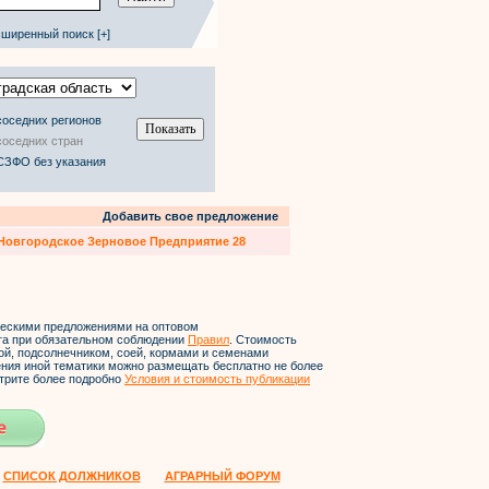
ширенный поиск [+]
соседних регионов
соседних стран
СЗФО без указания
Добавить свое предложение
Новгородское Зерновое Предприятие 28
ческими предложениями на оптовом
йта при обязательном соблюдении
Правил
. Стоимость
ой, подсолнечником, соей, кормами и семенами
ления иной тематики можно размещать бесплатно не более
трите более подробно
Условия и стоимость публикации
СПИСОК ДОЛЖНИКОВ
АГРАРНЫЙ ФОРУМ