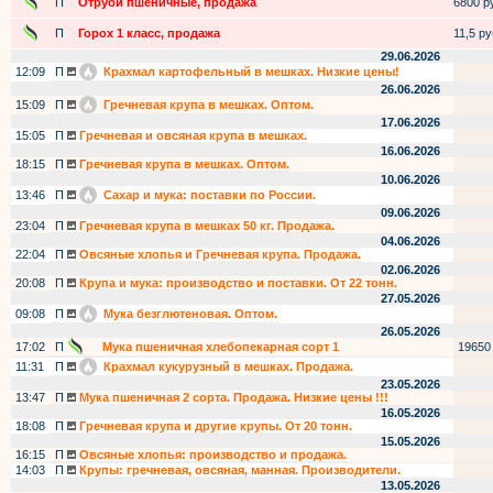
П
Отруби пшеничные, продажа
6800 ру
П
Горох 1 класс, продажа
11,5 руб
29.06.2026
12:09
П
Крахмал картофельный в мешках. Низкие цены!
26.06.2026
15:09
П
Гречневая крупа в мешках. Оптом.
17.06.2026
15:05
П
Гречневая и овсяная крупа в мешках.
16.06.2026
18:15
П
Гречневая крупа в мешках. Оптом.
10.06.2026
13:46
П
Сахар и мука: поставки по России.
09.06.2026
23:04
П
Гречневая крупа в мешках 50 кг. Продажа.
04.06.2026
22:04
П
Овсяные хлопья и Гречневая крупа. Продажа.
02.06.2026
20:08
П
Крупа и мука: производство и поставки. От 22 тонн.
27.05.2026
09:08
П
Мука безглютеновая. Оптом.
26.05.2026
17:02
П
Мука пшеничная хлебопекарная сорт 1
19650
11:31
П
Крахмал кукурузный в мешках. Продажа.
23.05.2026
13:47
П
Мука пшеничная 2 сорта. Продажа. Низкие цены !!!
16.05.2026
18:08
П
Гречневая крупа и другие крупы. От 20 тонн.
15.05.2026
16:15
П
Овсяные хлопья: производство и продажа.
14:03
П
Крупы: гречневая, овсяная, манная. Производители.
13.05.2026