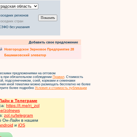
соседних регионов
соседних стран
СЗФО без указания
Добавить свое предложение
ай
Новгородское Зерновое Предприятие 28
Башмаковский элеватор
ческими предложениями на оптовом
йта при обязательном соблюдении
Правил
. Стоимость
ой, подсолнечником, соей, кормами и семенами
ления иной тематики можно размещать бесплатно не более
трите более подробно
Условия и стоимость публикации
айн в Телеграме
са:
https://t.me/ri_zol
me/zol
news
в:
zol.ru/telegram
но Он-Лайн в нашем
Android
и
iOS