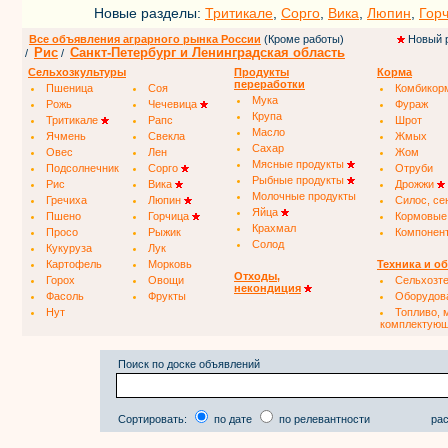
Новые разделы:
Тритикале
,
Сорго
,
Вика
,
Люпин
,
Гор
Все объявления аграрного рынка России
(Кроме работы)
Новый 
Рис
Санкт-Петербург и Ленинградская область
/
/
Сельхозкультуры
Продукты
Корма
переработки
Пшеница
Соя
Комбикор
Мука
Рожь
Чечевица
Фураж
Крупа
Тритикале
Рапс
Шрот
Масло
Ячмень
Свекла
Жмых
Сахар
Овес
Лен
Жом
Мясные продукты
Подсолнечник
Сорго
Отруби
Рыбные продукты
Рис
Вика
Дрожжи
Молочные продукты
Гречиха
Люпин
Силос, се
Яйца
Пшено
Горчица
Кормовые
Крахмал
Просо
Рыжик
Компонен
Солод
Кукуруза
Лук
Картофель
Морковь
Техника и о
Отходы,
Горох
Овощи
Сельхозт
некондиция
Фасоль
Фрукты
Оборудов
Нут
Топливо, 
комплектую
Поиск по доске объявлений
Сортировать:
по дате
по релевантности
рас