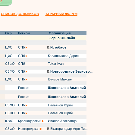
СПИСОК ДОЛЖНИКОВ
АГРАРНЫЙ ФОРУМ
Окр.
Регион
Организация
Зерно Он-Лайн
ЦФО
СПб
Истобное
ЦФО
СПб
Калашникова Дария
СЗФО
СПб
Tokar Ivan
СЗФО
СПб
Новгородское Зерново...
ЦФО
СПб
Климов Максим
Россия
Шестопалов Анатолий
Россия
Шестопалов Анатолий
СЗФО
СПб
Пальянов Юрий
СЗФО
СПб
Пальянов Юрий
ЮФО
Краснодарский
Иванов Александр
СЗФО
Новгородская
Екатеринодар-Агро Пл...