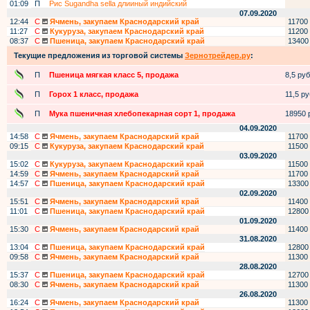
01:09
П
Рис Sugandha sella длииный индийский
07.09.2020
12:44
С
Ячмень, закупаем Краснодарский край
11700
11:27
С
Кукуруза, закупаем Краснодарский край
11200
08:37
С
Пшеница, закупаем Краснодарский край
13400
Текущие предложения из торговой системы
Зернотрейдер.ру
:
П
Пшеница мягкая класс 5, продажа
8,5 руб.
П
Горох 1 класс, продажа
11,5 руб
П
Мука пшеничная хлебопекарная сорт 1, продажа
18950 р
04.09.2020
14:58
С
Ячмень, закупаем Краснодарский край
11700
09:15
С
Кукуруза, закупаем Краснодарский край
11500
03.09.2020
15:02
С
Кукуруза, закупаем Краснодарский край
11500
14:59
С
Ячмень, закупаем Краснодарский край
11700
14:57
С
Пшеница, закупаем Краснодарский край
13300
02.09.2020
15:51
С
Ячмень, закупаем Краснодарский край
11400
11:01
С
Пшеница, закупаем Краснодарский край
12800
01.09.2020
15:30
С
Ячмень, закупаем Краснодарский край
11400
31.08.2020
13:04
С
Пшеница, закупаем Краснодарский край
12800
09:58
С
Ячмень, закупаем Краснодарский край
11300
28.08.2020
15:37
С
Пшеница, закупаем Краснодарский край
12700
08:30
С
Ячмень, закупаем Краснодарский край
11300
26.08.2020
16:24
С
Ячмень, закупаем Краснодарский край
11300