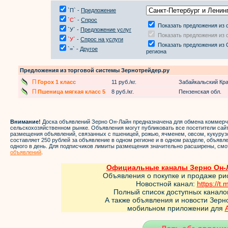
`П` -
Предложение
`С`
-
Спрос
Показать предложения из 
`У` -
Предложение услуг
Показать предложения из 
`У`
-
Спрос на услуги
Показать предложения из 
`=` -
Другое
региона
Предложения из торговой системы Зернотрейдер.ру
П
Горох 1 класс
11 руб./кг.
Забайкальский Кр
П
Пшеница мягкая класс 5
8 руб./кг.
Пензенская обл.
Внимание!
Доска объявлений Зерно Он-Лайн предназначена для обмена коммер
сельскохозяйственном рынке. Объявления могут публиковать все посетители са
размещения объявлений, связанных с пшеницей, рожью, ячменем, овсом, кукуруз
составляет 250 рублей за объявление в одном регионе и в одном разделе, объяв
одного в день. Для подписчиков лимиты размещения значительно расширены, смо
объявлений
.
Официальные каналы Зерно Он-Л
Объявления о покупке и продаже ри
Новостной канал:
https://t.
Полный список доступных канало
А также объявления и новости Зер
мобильном приложении для