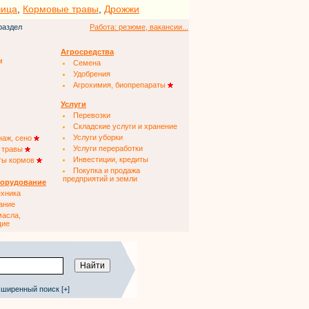
чица
,
Кормовые травы
,
Дрожжи
раздел
Работа: резюме, вакансии...
Агросредства
м
Семена
Удобрения
Агрохимия, биопрепараты
Услуги
Перевозки
Складские услуги и хранение
Услуги уборки
наж, сено
Услуги переработки
 травы
Инвестиции, кредиты
ты кормов
Покупка и продажа
предприятий и земли
борудование
ехника
ание
масла,
щие
ширенный поиск [+]