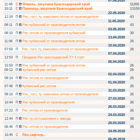
07.08.2020
11:48
С
Ячмень, закупаем Краснодарский край
11200
10:11
С
Пшеница, закупаем Краснодарский край
13100
22.05.2020
12:18
П
Рис, гост, ту, камолино оптом от производителя
43
11.05.2020
08:11
П
Рис кубанский от производителя оптом
43
03.05.2020
08:10
П
Рис оптом от производителя кубанский
30
13.04.2020
11:06
П
Рис кубанский от производителя оптом
26
10.04.2020
07:50
П
Рис, гост, ту, камолино оптом от производителя
26
07.04.2020
12:53
П
Продаем Рис краснодарский ТУ 1 сорт
05.04.2020
15:50
П
Рис кубанский от производителя оптом
26
09:12
П
Кубанский рис оптом
26
02.04.2020
08:14
П
Рис оптом от производителя
26
01.04.2020
07:46
П
Кубанский рис оптом
26
31.03.2020
08:16
П
Рис, гост, ту, камолино оптом от производителя
26
27.03.2020
10:44
П
Рис кубанский от производителя
26
26.03.2020
07:22
П
Рис оптом от производителя
26
24.03.2020
12:44
П
Рис ту,гост,камолино с завода
38
20.03.2020
06:46
П
Рис оптом от производителя
26
24.09.2018
10:45
С
Лён,сафлор..
05.09.2018