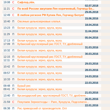
19:08
С
Сафлор,лён.
02.07.2018
11:21
С
По всей России закупаем Лен коричневый, Горчицу Бе...
29.05.2018
12:49
С
В любом регионе РФ Купим Лен, Горчицу Белую!
15.06.2016
10:40
П
Овсяные цельнозерновые хлопья.
18.04.2016
13:23
П
Белая кукуруза: зерно, крупа, мука.
11.04.2016
11:29
П
Белая кукуруза: зерно, крупа, мука.
05.04.2016
17:13
П
Белая кукуруза: зерно, крупа, мука.
17:09
П
Кубанский круглозерный рис ГОСТ, ТУ, дробленный
31.03.2016
10:32
П
Белая кукуруза: зерно, крупа, мука.
30.03.2016
12:15
П
Кубанский круглозерный рис ГОСТ, ТУ, дробленный
12:11
П
Белая кукуруза: зерно, крупа, мука.
29.03.2016
10:42
П
Белая кукуруза: зерно, крупа, мука.
28.03.2016
09:57
П
Белая кукуруза: зерно, крупа, мука.
24.03.2016
10:33
П
Белая кукуруза: зерно, крупа, мука.
22.03.2016
09:48
П
Бурый рис
09:41
П
Белая кукуруза: зерно, крупа, мука.
21.03.2016
13:40
П
Крсанодарский рис: круглозерный ГОСТ, ТУ, дробленн...
26.01.2016
21:59
С
Покупаем Зерноотходы--- Рапс, Кукуруза, Подсолнечн...
22.01.2016
06:38
П
Рис приморский от производителя. Опт