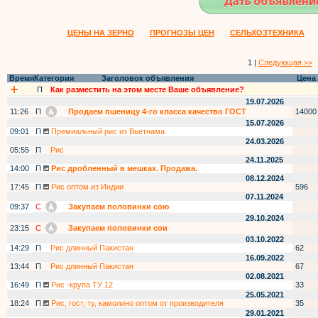
ЦЕНЫ НА ЗЕРНО
ПРОГНОЗЫ ЦЕН
СЕЛЬХОЗТЕХНИКА
1 |
Следующая >>
Время
Категория
Заголовок объявления
Цена
П
Как разместить на этом месте Ваше объявление?
19.07.2026
11:26
П
Продаем пшеницу 4-го класса качество ГОСТ
14000
15.07.2026
09:01
П
Премиальный рис из Вьетнама
24.03.2026
05:55
П
Рис
24.11.2025
14:00
П
Рис дробленный в мешках. Продажа.
08.12.2024
17:45
П
Рис оптом из Индии
596
07.11.2024
09:37
С
Закупаем половинки сою
29.10.2024
23:15
С
Закупаем половинки сои
03.10.2022
14:29
П
Рис длинный Пакистан
62
16.09.2022
13:44
П
Рис длинный Пакистан
67
02.08.2021
16:49
П
Рис -крупа ТУ 12
33
25.05.2021
18:24
П
Рис, гост, ту, камолино оптом от производителя
35
29.01.2021