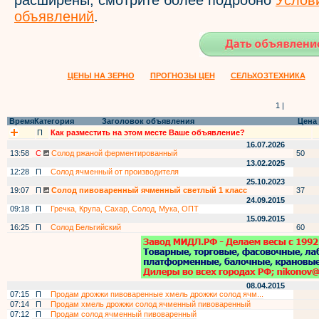
расширены, смотрите более подробно
Услов
объявлений
.
ЦЕНЫ НА ЗЕРНО
ПРОГНОЗЫ ЦЕН
СЕЛЬХОЗТЕХНИКА
1 |
Время
Категория
Заголовок объявления
Цена
П
Как разместить на этом месте Ваше объявление?
16.07.2026
13:58
С
Солод ржаной ферментированный
50
13.02.2025
12:28
П
Солод ячменный от производителя
25.10.2023
19:07
П
Солод пивоваренный ячменный светлый 1 класс
37
24.09.2015
09:18
П
Гречка, Крупа, Сахар, Солод, Мука, ОПТ
15.09.2015
16:25
П
Солод Бельгийский
60
08.04.2015
07:15
П
Продам дрожжи пивоваренные хмель дрожжи солод ячм...
07:14
П
Продам хмель дрожжи солод ячменный пивоваренный
07:12
П
Продам солод ячменный пивоваренный