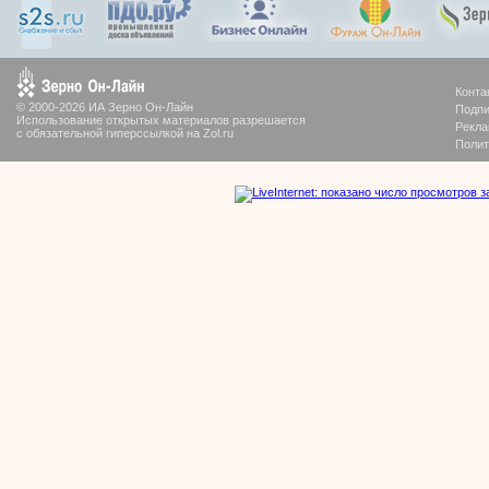
Конта
© 2000-2026 ИА Зерно Он-Лайн
Подпи
Использование открытых материалов разрешается
Рекла
с обязательной гиперссылкой на Zol.ru
Полит