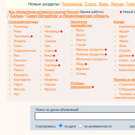
Новые разделы:
Тритикале
,
Сорго
,
Вика
,
Люпин
,
Гор
Все объявления аграрного рынка России
(Кроме работы)
Новый 
Солод
Санкт-Петербург и Ленинградская область
/
/
Сельхозкультуры
Продукты
Корма
переработки
Пшеница
Соя
Комбикор
Мука
Рожь
Чечевица
Фураж
Крупа
Тритикале
Рапс
Шрот
Масло
Ячмень
Свекла
Жмых
Сахар
Овес
Лен
Жом
Мясные продукты
Подсолнечник
Сорго
Отруби
Рыбные продукты
Рис
Вика
Дрожжи
Молочные продукты
Гречиха
Люпин
Силос, се
Яйца
Пшено
Горчица
Кормовые
Крахмал
Просо
Рыжик
Компонен
Солод
Кукуруза
Лук
Картофель
Морковь
Техника и о
Отходы,
Горох
Овощи
Сельхозт
некондиция
Фасоль
Фрукты
Оборудов
Нут
Топливо, 
комплектую
Поиск по доске объявлений
Сортировать:
по дате
по релевантности
рас