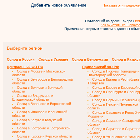
Добавить
новое объявление
Показать эти предложе
се
Объявлений на доске - вчера /
Как очистить кэш брауз
Примечание: жирным текстом выделены объяв
Выберите регион
Солод в России
Солод в Украине
Солод в Белоруссии
Солод в Казахс
Центральный ФО РФ
Приволжский ФО РФ
Солод в Москве и Московской
Солод в Нижнем Новгороде и
области
Нижегородской области
Солод в Белгороде и Белгородской
Солод в Казани и Республике
области
Татарстан
Солод в Брянске и Брянской
Солод в Кирове и Кировской 
области
Солод в Оренбурге и Оренбу
Солод во Владимире и
области
Владимирской области
Солод в Перми и Пермском к
Солод в Воронеже и Воронежской
Солод в Пензе и Пензенской
области
области
Солод в Иваново и Ивановской
Солод в Саранске и Республ
области
Мордовия
Солод в Калуге и Калужской
Солод в Самаре и Самарской
области
области
Солод в Костроме и Костромской
Солод в Саратове и Саратов
области
области
Солод в Курске и Курской области
Солод в Ульяновске и Ульяно