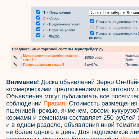
`П` -
Предложение
`С`
-
Спрос
Показать предложения из 
`У` -
Предложение услуг
Показать предложения из 
`У`
-
Спрос на услуги
Показать предложения из 
`=` -
Другое
региона
Предложения из торговой системы Зернотрейдер.ру
Мука пшеничная хлебопекарная
Краснод
П
18950 руб./т.
сорт 1
Край
П
Пшеница мягкая класс 5
8 руб./кг.
Пензенс
Внимание!
Доска объявлений Зерно Он-Лайн
коммерческими предложениями на оптовом с
Объявления могут публиковать все посетите
соблюдении
Правил
. Стоимость размещения
пшеницей, рожью, ячменем, овсом, кукурузой
кормами и семенами составляет 250 рублей 
и в одном разделе, объявления иной темати
не более одного в день. Для подписчиков л