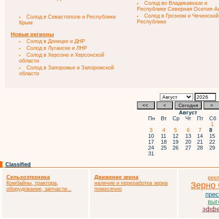
Солод во Владикавказе и
Республике Северная Осетия-А
Солод в Грозном и Чеченской
Солод в Севастополе и Республике
Республике
Крым
Новые регионы
Солод в Донецке и ДНР
Солод в Луганске и ЛНР
Солод в Херсоне и Херсонской
области
Солод в Запорожье и Запорожской
области
Август
Пн
Вт
Ср
Чт
Пт
Сб
1
3
4
5
6
7
8
10
11
12
13
14
15
17
18
19
20
21
22
24
25
26
27
28
29
31
Classified
Сельхозтехника
Движение зерна
рек
Комбайны, трактора,
наличие и переработка зерна
Зерно
оборудование, запчасти...
помесячно
прес
выг
эффе