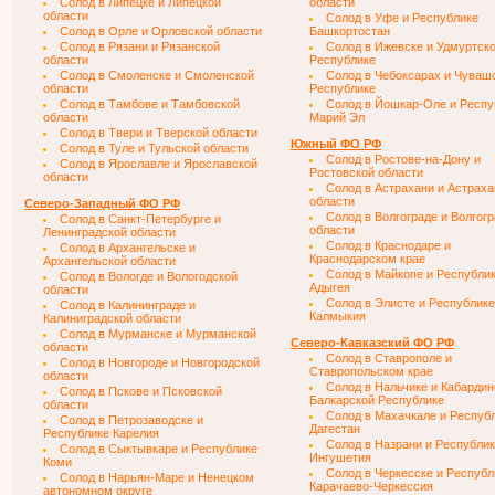
Солод в Липецке и Липецкой
области
области
Солод в Уфе и Республике
Солод в Орле и Орловской области
Башкортостан
Солод в Рязани и Рязанской
Солод в Ижевске и Удмуртск
области
Республике
Солод в Смоленске и Смоленской
Солод в Чебоксарах и Чуваш
области
Республике
Солод в Тамбове и Тамбовской
Солод в Йошкар-Оле и Респу
области
Марий Эл
Солод в Твери и Тверской области
Южный ФО РФ
Солод в Туле и Тульской области
Солод в Ростове-на-Дону и
Солод в Ярославле и Ярославской
Ростовской области
области
Солод в Астрахани и Астраха
области
Северо-Западный ФО РФ
Солод в Волгограде и Волгог
Солод в Санкт-Петербурге и
области
Ленинградской области
Солод в Краснодаре и
Солод в Архангельске и
Краснодарском крае
Архангельской области
Солод в Майкопе и Республи
Солод в Вологде и Вологодской
Адыгея
области
Солод в Элисте и Республике
Солод в Калининграде и
Калмыкия
Калиниградской области
Солод в Мурманске и Мурманской
Северо-Кавказский ФО РФ
области
Солод в Ставрополе и
Солод в Новгороде и Новгородской
Ставропольском крае
области
Солод в Нальчике и Кабардин
Солод в Пскове и Псковской
Балкарской Республике
области
Солод в Махачкале и Респуб
Солод в Петрозаводске и
Дагестан
Республике Карелия
Солод в Назрани и Республи
Солод в Сыктывкаре и Республике
Ингушетия
Коми
Солод в Черкесске и Республ
Солод в Нарьян-Маре и Ненецком
Карачаево-Черкессия
автономном округе