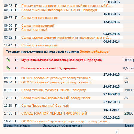
31.03.2015
09:03
П
Продам хмель дрожжи солод ячменный пивоваренный Са...
09:01
П
Солод ячменный пивоваренный Санкт-Петербург
16.03.2015
09:37
П
Солод для пивоварения
12.03.2015
08:36
П
Солод пивоваренный
08:35
П
Солод ячменный
03.03.2015
03:12
П
Солод ржаной ферментированный от производителя в С...
06.03.2014
11:47
П
Солод для пивоварения
Текущие предложения из торговой системы
Зернотрейдер.ру
:
П
Мука пшеничная хлебопекарная сорт 1, продажа
18950 р
П
Пшеница мягкая класс 5, продажа
8,5 руб.
17.09.2013
09:55
П
ООО "Солодовня" реализует солод ржаной о...
26
09:54
П
ООО "Солодовня" реализует солод ржаной о...
26
20.07.2013
07:55
П
Солод ржаной, сусло в Нижнем Новгороде
79000
27.05.2013
12:04
П
Солод ячменный карамельный, солод Pilsner
36
27.02.2013
11:10
П
Солод Пивоваренный Светлый
19.11.2012
17:55
П
СОЛОД РЖАНОЙ ФЕРМЕНТИРОВАННЫЙ
22600
05.10.2012
10:23
П
ООО "Солодовня" производит и реализует солод ржано...
Время
Категория
Заголовок объявления
Цена
1 |