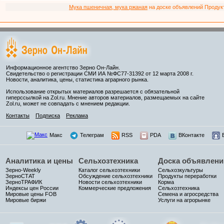
Мука пшеничная, мука ржаная
на доске объявлений Продукто
Информационное агентство Зерно Он-Лайн.
Свидетельство о регистрации СМИ ИА №ФС77-31392 от 12 марта 2008 г.
Новости, аналитика, цены, статистика аграрного рынка.
Использование открытых материалов разрешается с обязательной
гиперссылкой на Zol.ru. Мнение авторов материалов, размещаемых на сайте
Zol.ru, может не совпадать с мнением редакции.
Контакты
Подписка
Реклама
Макс
Телеграм
RSS
PDA
ВКонтакте
Аналитика и цены
Сельхозтехника
Доска объявлени
Зерно-Weekly
Каталог сельхозтехники
Сельхозкультуры
ЗерноСТАТ
Обсуждение сельхозтехники
Продукты переработки
ЗерноТРАФИК
Новости сельхозтехники
Корма
Индексы цен России
Коммерческие предложения
Сельхозтехника
Мировые цены FOB
Семена и агросредства
Мировые биржи
Услуги на агрорынке